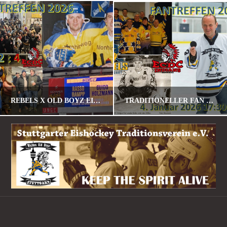
REBELS X OLD BOYZ EISHOCKEY FANTREFF 2026
TRADITIONELLER FAN – U. SPIELERTREFF AM 04.01.2026 GEGEN MEMMINGEN
POMALU
POMALU
STANDARD
STANDARD
JANUAR 23, 2026
DEZEMBER 30, 2025
Navigation