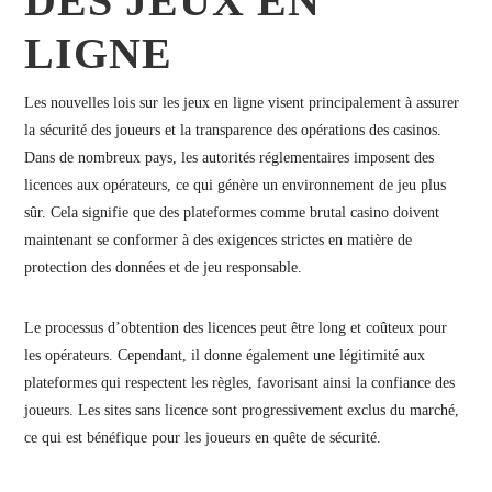
DES JEUX EN
LIGNE
Les nouvelles lois sur les jeux en ligne visent principalement à assurer
la sécurité des joueurs et la transparence des opérations des casinos.
Dans de nombreux pays, les autorités réglementaires imposent des
licences aux opérateurs, ce qui génère un environnement de jeu plus
sûr. Cela signifie que des plateformes comme brutal casino doivent
maintenant se conformer à des exigences strictes en matière de
protection des données et de jeu responsable.
Le processus d’obtention des licences peut être long et coûteux pour
les opérateurs. Cependant, il donne également une légitimité aux
plateformes qui respectent les règles, favorisant ainsi la confiance des
joueurs. Les sites sans licence sont progressivement exclus du marché,
ce qui est bénéfique pour les joueurs en quête de sécurité.