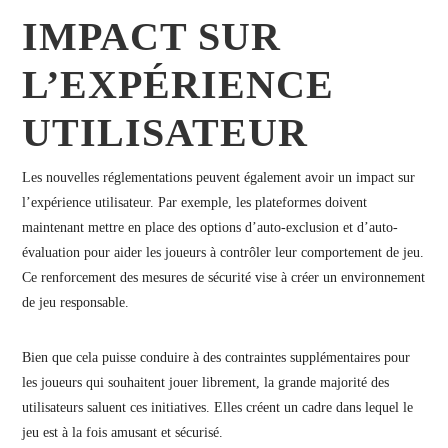
IMPACT SUR
L’EXPÉRIENCE
UTILISATEUR
Les nouvelles réglementations peuvent également avoir un impact sur
l’expérience utilisateur. Par exemple, les plateformes doivent
maintenant mettre en place des options d’auto-exclusion et d’auto-
évaluation pour aider les joueurs à contrôler leur comportement de jeu.
Ce renforcement des mesures de sécurité vise à créer un environnement
de jeu responsable.
Bien que cela puisse conduire à des contraintes supplémentaires pour
les joueurs qui souhaitent jouer librement, la grande majorité des
utilisateurs saluent ces initiatives. Elles créent un cadre dans lequel le
jeu est à la fois amusant et sécurisé.