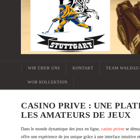
WIR ÜBER UNS
KONTAKT
TEAM WALDAU
WOB KOLLEKTION
CASINO PRIVE : UNE PLA
LES AMATEURS DE JEUX
Dans le monde dynamique des jeux en ligne,
casino privee
se démar
offre une expérience de jeu unique grâce à une interface intuitive 