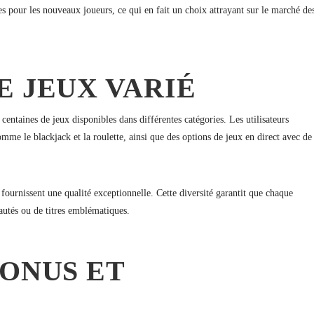
s pour les nouveaux joueurs, ce qui en fait un choix attrayant sur le marché de
E JEUX VARIÉ
centaines de jeux disponibles dans différentes catégories. Les utilisateurs
mme le blackjack et la roulette, ainsi que des options de jeux en direct avec de
ournissent une qualité exceptionnelle. Cette diversité garantit que chaque
eautés ou de titres emblématiques.
BONUS ET