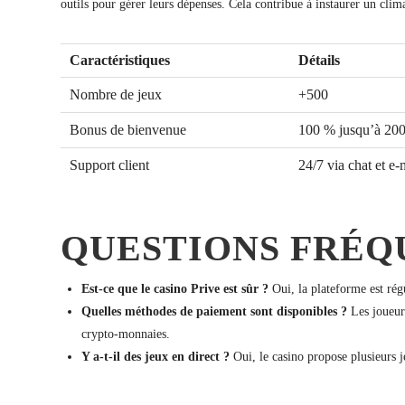
outils pour gérer leurs dépenses. Cela contribue à instaurer un clim
Caractéristiques
Détails
Nombre de jeux
+500
Bonus de bienvenue
100 % jusqu’à 200
Support client
24/7 via chat et e-
QUESTIONS FRÉQ
Est-ce que le casino Prive est sûr ?
Oui, la plateforme est régu
Quelles méthodes de paiement sont disponibles ?
Les joueurs
crypto-monnaies.
Y a-t-il des jeux en direct ?
Oui, le casino propose plusieurs 