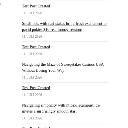
s
Test Post Created
11. JULI 2026
Small bets with real stakes bring fresh excitement to
payid pokies $10 real money sessions
11. JULI 2026
Test Post Created
11. JULI 2026
Navigating the Maze of Sweepstakes Casinos USA
Without Losing Your Way
11. JULI 2026
Test Post Created
11. JULI 2026
Navigating simplicity with https://lecampusti.ca/
invites a surprisingly smooth start
11. JULI 2026