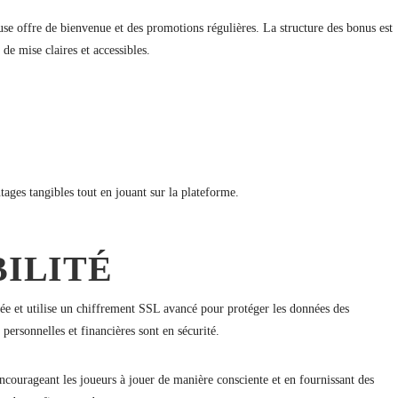
use offre de bienvenue et des promotions régulières. La structure des bonus est
de mise claires et accessibles.
antages tangibles tout en jouant sur la plateforme.
BILITÉ
lée et utilise un chiffrement SSL avancé pour protéger les données des
 personnelles et financières sont en sécurité.
encourageant les joueurs à jouer de manière consciente et en fournissant des