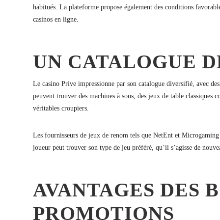
habitués. La plateforme propose également des conditions favorable
casinos en ligne.
UN CATALOGUE D
Le casino Prive impressionne par son catalogue diversifié, avec des 
peuvent trouver des machines à sous, des jeux de table classiques co
véritables croupiers.
Les fournisseurs de jeux de renom tels que NetEnt et Microgaming f
joueur peut trouver son type de jeu préféré, qu’il s’agisse de nouv
AVANTAGES DES 
PROMOTIONS