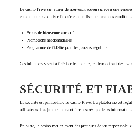
Le casino Prive sait attirer de nouveaux joueurs grâce à une génére
conçue pour maximiser l’expérience utilisateur, avec des conditions 
Bonus de bienvenue attractif
Promotions hebdomadaires
Programme de fidélité pour les joueurs réguliers
Ces initiatives visent à fidéliser les joueurs, en leur offrant des av
SÉCURITÉ ET FIA
La sécurité est primordiale au casino Prive. La plateforme est régu
utilisateurs. Les joueurs peuvent être assurés que leurs informations
En outre, le casino met en avant des pratiques de jeu responsable, 