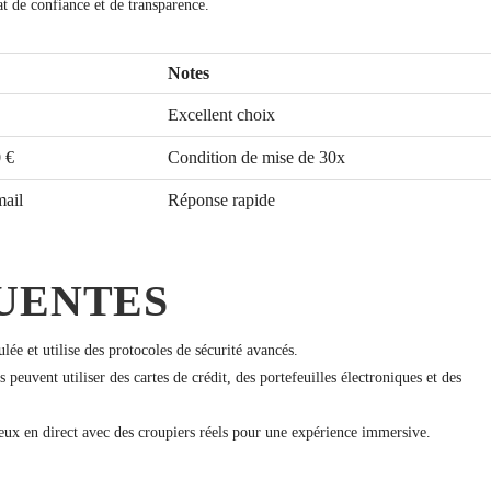
at de confiance et de transparence.
Notes
Excellent choix
 €
Condition de mise de 30x
mail
Réponse rapide
UENTES
lée et utilise des protocoles de sécurité avancés.
 peuvent utiliser des cartes de crédit, des portefeuilles électroniques et des
jeux en direct avec des croupiers réels pour une expérience immersive.