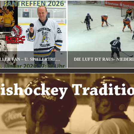
TRADITIONELLER FAN – U. SPIELERTREFF AM 04.01.2026 GEGEN MEMMINGEN
POMALU
POMALU
STANDARD
STANDARD
EZEMBER 30, 2025
FEBRUAR 19, 202