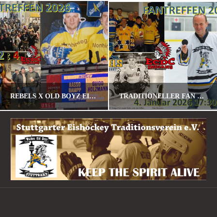
REBELS X OLD BOYZ EISHOCKEY FANTREFF 2026
TRADITIONELLER FAN – U. SPIELERTREFF AM 04.01.2026 GEGEN MEMMINGEN
POMALU
POMALU
STANDARD
STANDARD
JANUAR 23, 2026
DEZEMBER 30, 2025
Navigation