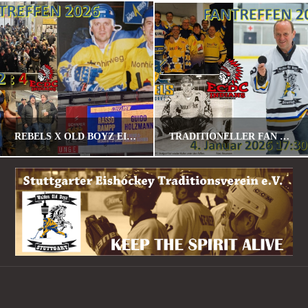
REBELS X OLD BOYZ EISHOCKEY FANTREFF 2026
TRADITIONELLER FAN – U. SPIELERTREFF AM 04.01.2026 GEGEN MEMMINGEN
POMALU
POMALU
STANDARD
STANDARD
JANUAR 23, 2026
DEZEMBER 30, 2025
Navigation