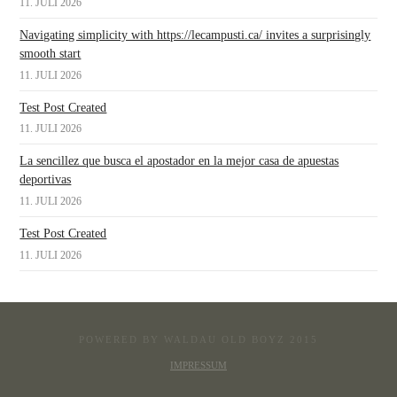
11. JULI 2026
Navigating simplicity with https://lecampusti.ca/ invites a surprisingly
smooth start
11. JULI 2026
Test Post Created
11. JULI 2026
La sencillez que busca el apostador en la mejor casa de apuestas
deportivas
11. JULI 2026
Test Post Created
11. JULI 2026
POWERED BY WALDAU OLD BOYZ 2015
IMPRESSUM