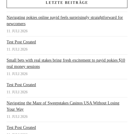
LETZTE BEITRÄGE
Navigating pokies online payid feels surprisingly straightforward for
newcomers
11. JULI 2026
Test Post Created
11. JULI 2026
Small bets with real stakes bring fresh excitement to payid pokies $10
real money sessions
11. JULI 2026
Test Post Created
11. JULI 2026
Navigating the Maze of Sweepstakes Casinos USA Without Losing
Your Way
11. JULI 2026
Test Post Created