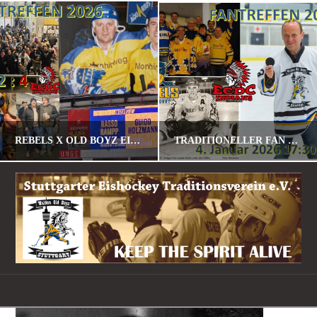
REBELS X OLD BOYZ EISHOCKEY FANTREFF 2026
TRADITIONELLER FAN – U. SPIELERTREFF AM 04.01.2026 GEGEN MEMMINGEN
POMALU
POMALU
STANDARD
STANDARD
JANUAR 23, 2026
DEZEMBER 30, 2025
Navigation