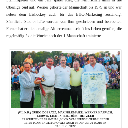
Stammspieler und ein Jahr später stieg die Mannschaft dann in die
Oberliga Süd auf. Werner gehörte der Mannschaft bis 1979 an und war
neben dem Eishockey auch für das EHC-Marketing zuständig.
Sämtliche Stadionhefte wurden von ihm geschrieben und bearbeitet.
Ferner hat er die damalige Altherrenmannschaft ins Leben gerufen, die
regelmäßig 2x die Woche nach der 1.Mannschaft trainierte.
(V.L.N.R.) GUIDO DOBRATZ, MAX FELDMAIER, WERNER HAPPACH,
LUDWIG LINKENHEIL, JÖRG METZLER
ERSCHIENEN 26.09.2007 IM „BLICK VOM FERNSEHTURM“ IN DER
„STUTTGARTER ZEITUNG“ ALS AUCH IN DEN „STUTTGARTER
NACHRICHTEN“